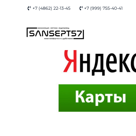
Skip
+7 (4862) 22-13-45
+7 (999) 755-40-41
to
content