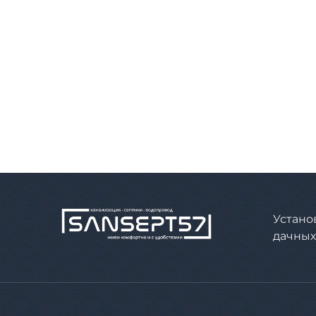
Устано
дачных 