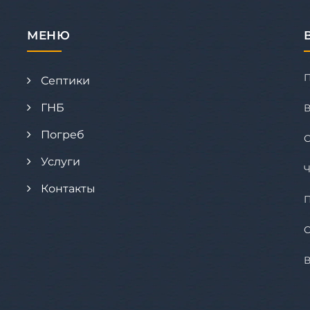
МЕНЮ
Септики
ГНБ
В
Погреб
Услуги
Ч
Контакты
С
В