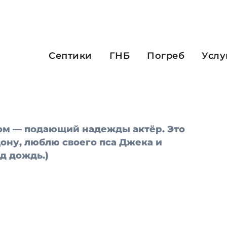
она отличается тем, что остаётся на одном месте и
Септики
ГНБ
Погреб
Услу
е тем). На странице «Детали» владельцы сайтов
ым посетителям. Например, так:
ром — подающий надежды актёр. Это
Дону, люблю своего пса Джека и
д дождь.)