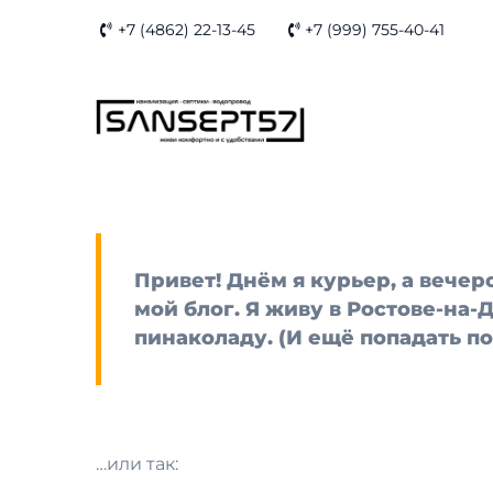
Skip
+7 (4862) 22-13-45
+7 (999) 755-40-41
to
content
Это пример страницы. От записей в блоге 
отображается в меню сайта (в большинств
обычно рассказывают о себе потенциальн
Привет! Днём я курьер, а вече
мой блог. Я живу в Ростове-на-
пинаколаду. (И ещё попадать по
…или так: